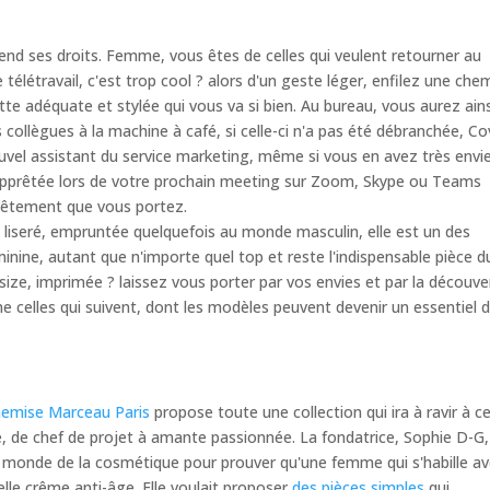
rend ses droits. Femme, vous êtes de celles qui veulent retourner au
 télétravail, c'est trop cool ? alors d'un geste léger, enfilez une chem
tte adéquate et stylée qui vous va si bien. Au bureau, vous aurez ains
collègues à la machine à café, si celle-ci n'a pas été débranchée, Co
nouvel assistant du service marketing, même si vous en avez très envie
e apprêtée lors de votre prochain meeting sur Zoom, Skype ou Teams
 vêtement que vous portez.
 liseré, empruntée quelquefois au monde masculin, elle est un des
inine, autant que n'importe quel top et reste l'indispensable pièce d
size, imprimée ? laissez vous porter par vos envies et par la découve
lles qui suivent, dont les modèles peuvent devenir un essentiel 
emise Marceau Paris
propose toute une collection qui ira à ravir à ce
de chef de projet à amante passionnée. La fondatrice, Sophie D-G,
 le monde de la cosmétique pour prouver qu'une femme qui s'habille a
elle crême anti-âge. Elle voulait proposer
des pièces simples
qui