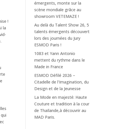
émergents, monte sur la
scène mondiale grâce au
showroom VETEMAZE !
ise !
Au delà du Talent Show 26, 5
i la
talents émergents découvert
vid-
lors des journées du Jury
.
ESMOD Paris !
1083 et Yann Antonio
mettent du rythme dans le
Made in France
u
rte
ESMOD Défilé 2026 –
de
Citadelle de l’Imagination, du
Design et de la Jeunesse
La Mode en majesté: Haute
Couture et tradition à la cour
lles
de Thaïlande,à découvrir au
 qui
MAD Paris.
vec