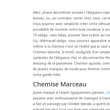
Allez, phase déconfinée activée ! l'élégance rep
bureau, ou, au contraire, rester chez vous, car le
Vous pourrez avec simplicité créer cette silhoue
possibilité de montrer votre look moderne à vos 
19 oblige, sans hélas, pouvoir faire la bise au 
Ou, télétravail oblige, vous pourrez apparaîtr
même si la chemise n'est en réalité que le seul
Chemise blanche, à motif, soulignée d'un simple
symboles de l'élégance chic et décontractée fém
dressing de la parisienne. Chemise ajustée, over
de jeunes marques de mode pour femme comme ce
votre garde-robe.
Chemise Marceau
Jeune marque à l'esprit typiquement parisien,
Ch
passent avec enthousiasme de manager à mère, 
a fait un passage par l'Atelier Meraki, a quitté
naturel fait plus pour son look que n'importe qu