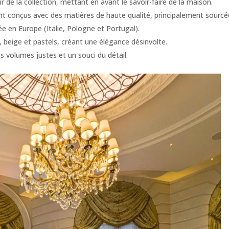
de la collection, mettant en avant le savoir-faire de la maison. ​
ont conçus avec des matières de haute qualité, principalement sourc
ée en Europe (Italie, Pologne et Portugal).
 beige et pastels, créant une élégance désinvolte. ​
volumes justes et un souci du détail.