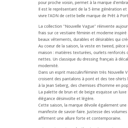
pour proche voisin, permet à la marque d'embrass
Il est le représentant de la 5 ème génération et
vivre l'ADN de cette belle marque de Prêt à Port
La collection "Nouvelle Vague" réinvente aujour
frais sur ce vestiaire féminin et moderne inspir
beaux vêtements, durables et désirables qui cré
Au coeur de la saison, la veste en tweed, pièce
maison : matières texturées, ourlets renforcés de
nettes. Un classique du dressing français à déc
modernité.
Dans un esprit masculin/féminin très Nouvelle V
croisent des pantalons à pont et des tee-shirts
à la Jean Seberg, des chemises d’homme en pope
La palette de brun et de beige esquisse un luxe 
élégance désinvolte et légère.
Cette saison, la marque dévoile également un
manifeste de savoir-faire. Justesse des volumes 
affirment une allure forte et contemporaine.