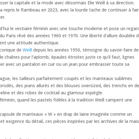
er la capitale et la mode avec désormais Elie Weill à sa direction.
 a repris le flambeau en 2023, avec la lourde tache de continuer à fai
er.
d'hui le vestiaire féminin avec une touche moderne et pose un regar
é du Paris rêvé des années 1960 et 1970. Une liberté d’allure doublée 
ent une attitude authentique.
 iconique de
Weill
depuis les années 1950, témoigne du savoir-faire de
 chaînes pour l’aplomb, épaules étroites juste ce qu’il faut, lignes
aler avec un pantalon en cuir ou un jean pour embrasser toute sa
ague, les tailleurs parfaitement coupés et les manteaux sublimes
 brodés, des jeans allurés et des blouses oversized, des trenchs en d
line et des robes de cocktail au glamour espiègle.
féminin, quand les pastels fidèles à la tradition Weill campent une
e capsule de manteaux « W » en drap de laine imaginée comme un
et exigence du détail, ces pièces inspirées par les archives de la mai