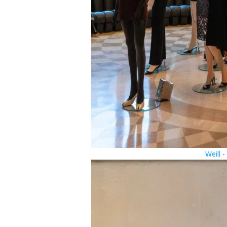
Weill
-