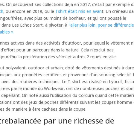
lées. On découvrait ses collections déjà en 2017, c'était par exemple 
ch
, ou encore en 2019, ou le
Tshirt était mis en avan
t. Un créneau d
gouffrées, avec plus ou moins de bonheur, et qui ont poussé le
 dans Les Echos Start, à pivoter, à
"aller plus loin, pour se différenci
ables »
.
nes actives dans des activités d'outdoor, pour lequel le vêtement n
'effort pour un parcours dans la nature. Cela n'exclut pas
urd'hui la prolifération des vélos et autres 2 roues en ville.
veut polyvalent, outdoor et urbain, doté de vêtements destinés à dure
hniques aux propriétés certifiées et provenant d'un sourcing sélectif.
 avec des matières techniques. Le T-shirt est réalisé en Lyocell, tiss
nspirées par le monde du Workwear, ont de nombreuses poches et son
 déperlant. On note aussi l'utilisation du Cordura quand cette matièr
ntalons ont des jeux de poches différents suivant les coupes homme
es de manière à être cachées dans la coupe.
trebalancée par une richesse de