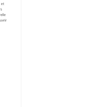
 et
rs
elle
uvrir