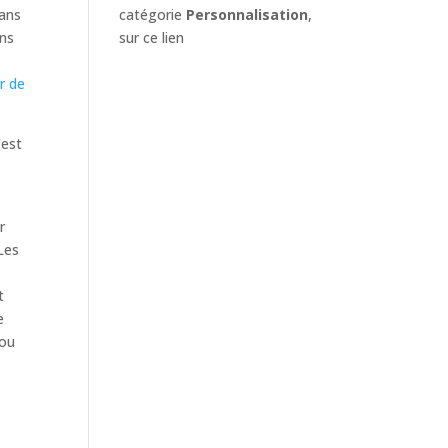
catégorie
Personnalisation
,
dans
sur ce lien
ans
er de
'est
r
 Les
u
t
e
 ou