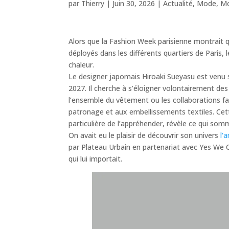
par
Thierry
|
Juin 30, 2026
|
Actualité
,
Mode
,
M
Alors que la Fashion Week parisienne montrait q
déployés dans les différents quartiers de Paris, 
chaleur.
Le designer japomais Hiroaki Sueyasu est venu s
2027. Il cherche à s’éloigner volontairement d
l’ensemble du vêtement ou les collaborations fais
patronage et aux embellissements textiles. Cette
particulière de l’appréhender, révèle ce qui som
On avait eu le plaisir de découvrir son univers
l'
par Plateau Urbain en partenariat avec Yes We Ca
qui lui importait.