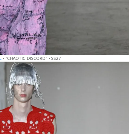
LL
- "CHAOTIC DISCORD" - SS27