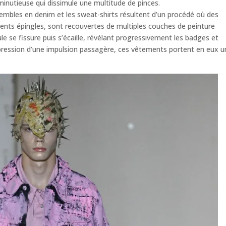
inutieuse qui dissimule une multitude de pinces.
sembles en denim et les sweat-shirts résultent d’un procédé où des
cents épingles, sont recouvertes de multiples couches de peinture
ule se fissure puis s’écaille, révélant progressivement les badges et
expression d’une impulsion passagère, ces vêtements portent en eux 