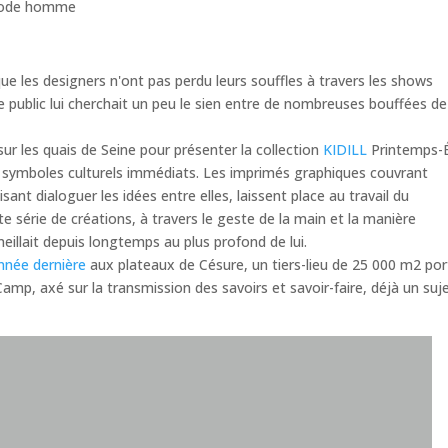
ode homme
ue les designers n'ont pas perdu leurs souffles à travers les shows
le public lui cherchait un peu le sien entre de nombreuses bouffées de
ur les quais de Seine pour présenter la collection
KIDILL
Printemps-
es symboles culturels immédiats. Les imprimés graphiques couvrant
ant dialoguer les idées entre elles, laissent place au travail du
 série de créations, à travers le geste de la main et la manière
meillait depuis longtemps au plus profond de lui.
année dernière
aux plateaux de Césure, un tiers-lieu de 25 000 m2 po
mp, axé sur la transmission des savoirs et savoir-faire, déjà un suj