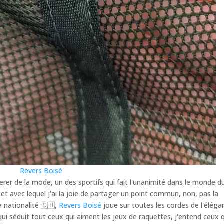
Revers Boisé
rer de la mode, un des sportifs qui fait l'unanimité dans le monde d
 et avec lequel j'ai la joie de partager un point commun, non, pas la
a nationalité 🇨🇭,
Revers Boisé
joue sur toutes les cordes de l'éléga
ui séduit tout ceux qui aiment les jeux de raquettes, j'entend ceux 