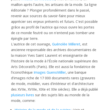
maillon après l’autre, les artisans de la mode. Sa ligne
éditoriale ? Plonger profondément dans le passé,
revenir aux sources du savoir-faire pour mieux
apprécier ses enjeux présents et futurs. C'est possible
grâce au profil de l'autrice qui nous ouvre les portes
de ce monde feutré ou on n'entend pas tomber une
épingle par terre.
L'autrice de cet ouvrage,
Guénolée Milleret
, est
ancienne responsable des archives documentaires de
la maison Yves Saint Laurent et enseignante de
l’histoire de la mode à l’École nationale supérieure des
Arts Décoratifs (Paris). Elle est aussi la fondatrice de
l’iconothèque
Images GuenoMiller
, une banque
d’images riche de 17 000 documents rares (gravures
de mode, mobilier, vues d’intérieur et d’architecture
des XVIIe, XVIIIe, XIXe et XXe siècles). Elle a déjà publié
plusieurs livres
sur des sujets liés au monde de la
mode, comme:
Histoire de la mode et de la cuisine
: Voir et