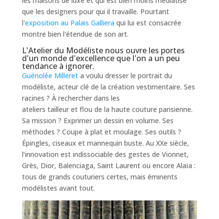
les maisons de luxe et qui est bien moins médiatisé
que les designers pour qui il travaille. Pourtant
l'
exposition au Palais Galliera
qui lui est consacrée
montre bien l'étendue de son art.
L'Atelier du Modéliste nous ouvre les portes
d'un monde d'excellence que l'on a un peu
tendance à ignorer.
Guénolée Mill
eret
a voulu dresser le portrait du
modéliste, acteur clé de la création vestimentaire. Ses
racines ? À rechercher dans les
ateliers
tailleur
et
flou
de la haute couture parisienne.
Sa mission ? Exprimer un dessin en volume. Ses
méthodes ? Coupe à plat et moulage. Ses outils ?
Épingles, ciseaux et mannequin buste. Au XXe siècle,
l’innovation est indissociable des gestes de Vionnet,
Grès, Dior, Balenciaga, Saint Laurent ou encore Alaïa :
tous de grands couturiers certes, mais éminents
modélistes avant tout.