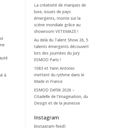
La créativité de marques de
luxe, issues de pays
émergents, monte sur la
scène mondiale grâce au
showroom VETEMAZE !
ux
Au delà du Talent Show 26, 5
ine
talents émergents découvert
lors des journées du Jury
eauté
ESMOD Paris !
1083 et Yann Antonio
mettent du rythme dans le
né à
Made in France
ESMOD Défilé 2026 –
Citadelle de l’Imagination, du
Design et de la Jeunesse
Instagram
[instagram-feed]