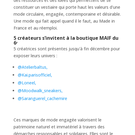
des ressources et des idées qui permettent de se
constituer un vestiaire qui porte haut les valeurs d'une
mode circulaire, engagée, contemporaine et désirable.
Une mode qui fait appel quand il le faut, au Made in
France et au réemploi.
5 créateurs s’invitent à la boutique MAIF du
6ᵉ
5 créatrices sont présentes jusqu'à fin décembre pour
exposer leurs univers :
@Atelierbaltus,
@Kai.parisofficiel,
@Loneel,
@Moodwalk_sneakers,
@Saranguerel_cachemire
Ces marques de mode engagée valorisent le
patrimoine naturel et immatériel à travers des
démarches responsables et solidaires. Elles sont le