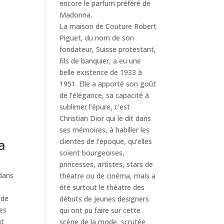
encore le parfum préféré de
Madonna.
La maison de Couture Robert
Piguet, du nom de son
fondateur, Suisse protestant,
fils de banquier, a eu une
belle existence de 1933 à
1951. Elle a apporté son goût
de l’élégance, sa capacité à
sublimer l’épure, c’est
Christian Dior qui le dit dans
ses mémoires, à habiller les
a
clientes de l’époque, qu’elles
soient bourgeoises,
princesses, artistes, stars de
 dans
théatre ou de cinéma, mais a
été surtout le théatre des
 de
débuts de jeunes designers
des
qui ont pu faire sur cette
nt
scène de la mode, scrutée