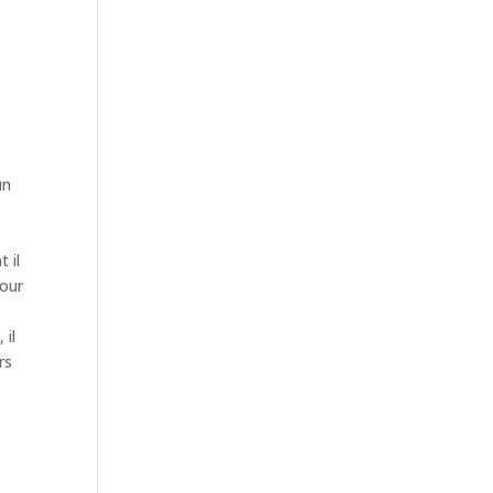
un
 il
pour
 il
rs