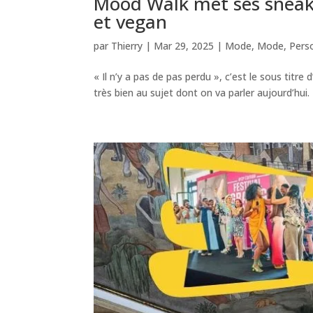
Mood Walk met ses sneak
et vegan
par
Thierry
|
Mar 29, 2025
|
Mode
,
Mode
,
Pers
« Il n’y a pas de pas perdu », c’est le sous titre 
très bien au sujet dont on va parler aujourd’hui. 